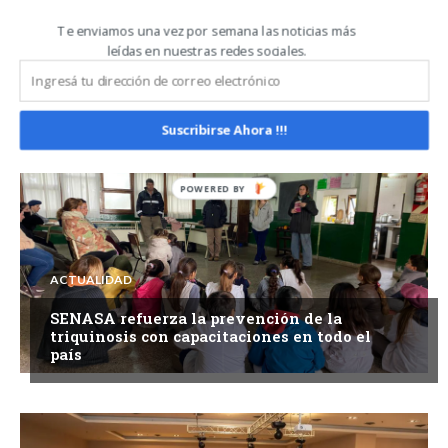
Te enviamos una vez por semana las noticias más
ACTUALIDAD
leídas en nuestras redes sociales.
ASA y Federación Agraria Argentina
fortalecen el diálogo para impulsar una
agenda común en favor del productor
Suscribirse Ahora !!!
ACTUALIDAD
SENASA refuerza la prevención de la
triquinosis con capacitaciones en todo el
país