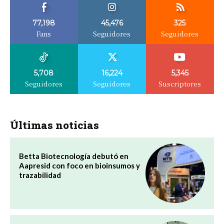
77,198
45,476
325
Fans
Seguidores
Seguidores
5,708
16,224
5,345
Seguidores
Seguidores
Suscriptores
Últimas noticias
Betta Biotecnología debutó en
Aapresid con foco en bioinsumos y
trazabilidad