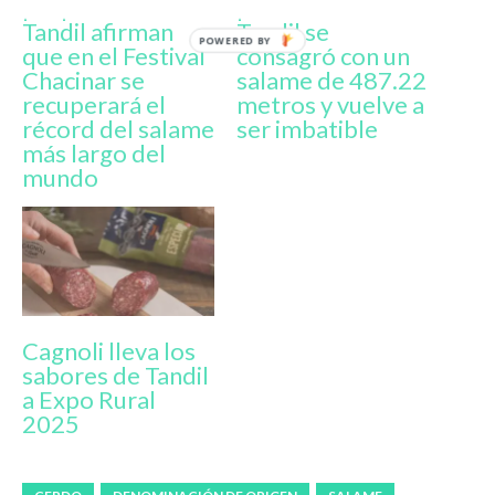
¡Se picó! Desde
¡Récord mundial!
Tandil afirman
Tandil se
que en el Festival
consagró con un
Chacinar se
salame de 487.22
recuperará el
metros y vuelve a
récord del salame
ser imbatible
más largo del
mundo
Cagnoli lleva los
sabores de Tandil
a Expo Rural
2025