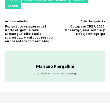
CERDO
DENOMINACIÓN DE ORIGEN
SALAME
TANDIL
Artículo anterior
Artículo siguiente
Por qué los criadores del
Congreso CREA 2025:
norte eligen la raza
liderazgo, resiliencia y
Limangus: eficiencia,
trabajo en equipo
rusticidad y valor agregado
en los rodeos comerciales
Mariano Piergallini
https://twitter.com/marianopierga