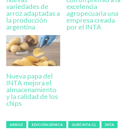
variedades de
excelencia
arroz adaptadas a
agropecuaria una
la producción
empresa creada
argentina
por el INTA
Nueva papa del
INTA mejora el
almacenamiento
y la calidad de los
chips
ARROZ
EDICIÓN GÉNICA
GURÍ INTA CL
INTA