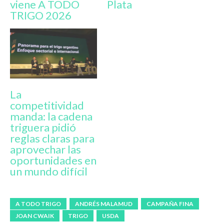
viene A TODO
Plata
TRIGO 2026
La
competitividad
manda: la cadena
triguera pidió
reglas claras para
aprovechar las
oportunidades en
un mundo difícil
A TODO TRIGO
ANDRÉS MALAMUD
CAMPAÑA FINA
JOAN CWAIK
TRIGO
USDA