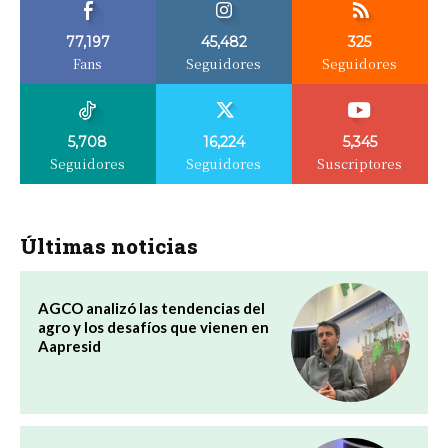
77,197
45,482
325
Fans
Seguidores
Seguidores
5,708
16,224
5,345
Seguidores
Seguidores
Suscriptores
Últimas noticias
AGCO analizó las tendencias del
agro y los desafíos que vienen en
Aapresid