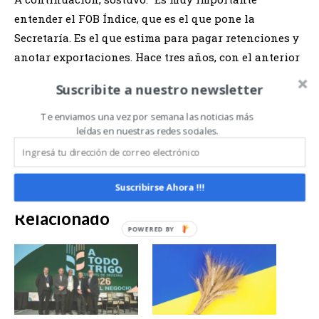
entender el FOB Índice, que es el que pone la
Secretaría. Es el que estima para pagar retenciones y
anotar exportaciones. Hace tres años, con el anterior
gobierno alguien permitió que se anotaran 8
Suscribite a nuestro newsletter
millones de toneladas a entre 40 y 50 dólares menos
de lo que tendría que ser, y eso fue una estafa para
Te enviamos una vez por semana las noticias más
leídas en nuestras redes sociales.
mí”. En su conclusión, Erize afirmó: “No repitamos
esas cosas, no olvidemos de dónde venimos”.
Suscribirse Ahora !!!
Relacionado