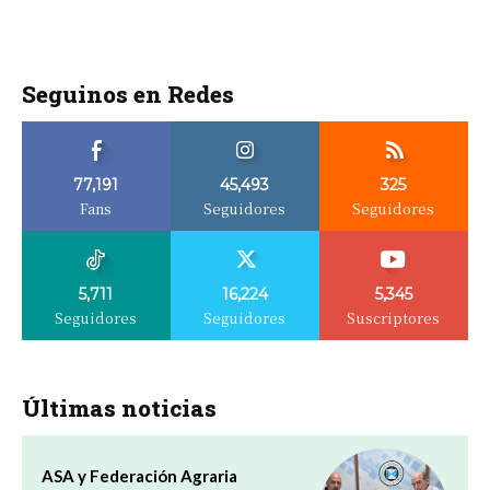
Seguinos en Redes
77,191
45,493
325
Fans
Seguidores
Seguidores
5,711
16,224
5,345
Seguidores
Seguidores
Suscriptores
Últimas noticias
ASA y Federación Agraria