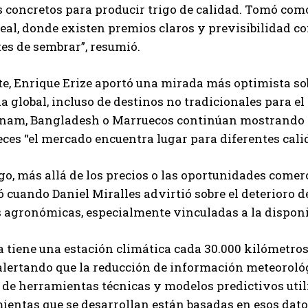
 concretos para producir trigo de calidad. Tomó com
eal, donde existen premios claros y previsibilidad c
tes de sembrar”, resumió.
te, Enrique Erize aportó una mirada más optimista sob
 global, incluso de destinos no tradicionales para el
nam, Bangladesh o Marruecos continúan mostrando in
es “el mercado encuentra lugar para diferentes cali
o, más allá de los precios o las oportunidades come
ó cuando Daniel Miralles advirtió sobre el deterioro 
 agronómicas, especialmente vinculadas a la disponib
 tiene una estación climática cada 30.000 kilómetros
alertando que la reducción de información meteoroló
 de herramientas técnicas y modelos predictivos util
ientas que se desarrollan están basadas en esos datos