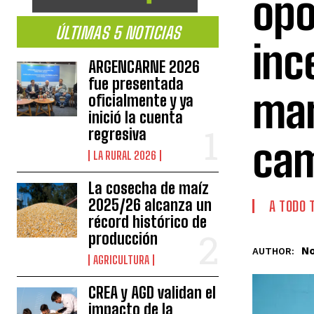
opo
ÚLTIMAS 5 NOTICIAS
inc
ARGENCARNE 2026
fue presentada
mar
oficialmente y ya
inició la cuenta
regresiva
ca
LA RURAL 2026
La cosecha de maíz
2025/26 alcanza un
A TODO 
récord histórico de
producción
No
AUTHOR:
AGRICULTURA
CREA y AGD validan el
impacto de la