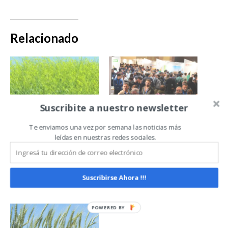
Relacionado
Suscribite a nuestro newsletter
¿Sabías que la
De la genética a la
Te enviamos una vez por semana las noticias más
colza puede
geopolítica: así
leídas en nuestras redes sociales.
mejorar tus
viene A TODO
rindes, controlar
TRIGO 2026
malezas y sumar
al cultivo de
Suscribirse Ahora !!!
segunda?