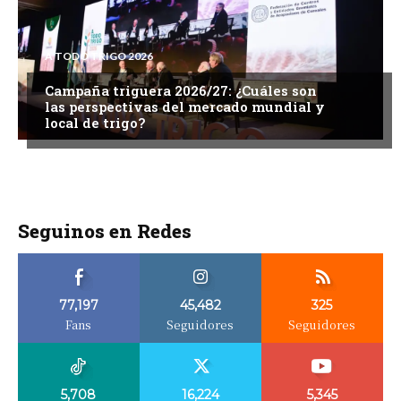
A TODO TRIGO 2026
Campaña triguera 2026/27: ¿Cuáles son
las perspectivas del mercado mundial y
local de trigo?
Seguinos en Redes
77,197
45,482
325
Fans
Seguidores
Seguidores
5,708
16,224
5,345