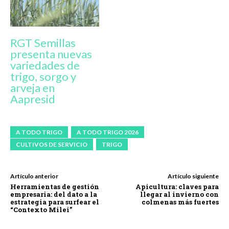
RGT Semillas
presenta nuevas
variedades de
trigo, sorgo y
arveja en
Aapresid
A TODO TRIGO
A TODO TRIGO 2026
CULTIVOS DE SERVICIO
TRIGO
Artículo anterior
Artículo siguiente
Herramientas de gestión
Apicultura: claves para
empresaria: del dato a la
llegar al invierno con
estrategia para surfear el
colmenas más fuertes
“Contexto Milei”