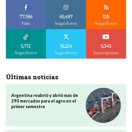
77,186
45,497
325
Fans
Seguidores
Seguidores
5,712
16,224
5,345
Seguidores
Seguidores
Suscriptores
Últimas noticias
Argentina reabrió y abrió más de
290 mercados para el agro en el
primer semestre