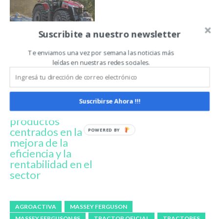
Suscribite a nuestro newsletter
Con soluciones
Te enviamos una vez por semana las noticias más
de conectividad
leídas en nuestras redes sociales.
en tiempo real
Massey Ferguson
presenta en
AgroActiva 2026
Suscribirse Ahora !!!
nuevos
productos
centrados en la
mejora de la
eficiencia y la
rentabilidad en el
sector
AGROACTIVA
MASSEY FERGUSON
MASSEY FERGUSON 8S
TRACTOR OFICIAL
TRACTORES