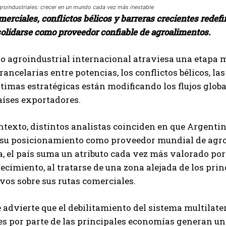
roindustriales: crecer en un mundo cada vez más inestable
erciales, conflictos bélicos y barreras crecientes redef
olidarse como proveedor confiable de agroalimentos.
o agroindustrial internacional atraviesa una etapa m
rancelarias entre potencias, los conflictos bélicos, la
timas estratégicas están modificando los flujos glo
aíses exportadores.
ntexto, distintos analistas coinciden en que Argenti
r su posicionamiento como proveedor mundial de agr
, el país suma un atributo cada vez más valorado por
tecimiento, al tratarse de una zona alejada de los prin
ivos sobre sus rutas comerciales.
Suscribite al Newsletter
 advierte que el debilitamiento del sistema multilater
es por parte de las principales economías generan u