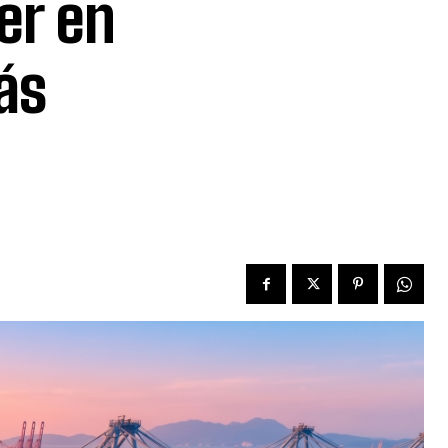
er en
ás