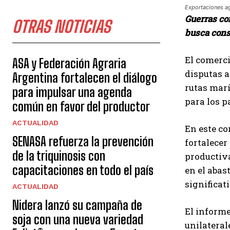
Exportaciones ag
Guerras com
OTRAS NOTICIAS
busca cons
El comerci
ASA y Federación Agraria
disputas a
Argentina fortalecen el diálogo
rutas marí
para impulsar una agenda
para los p
común en favor del productor
ACTUALIDAD
En este co
SENASA refuerza la prevención
fortalece
de la triquinosis con
productiva
capacitaciones en todo el país
en el abas
significat
ACTUALIDAD
Nidera lanzó su campaña de
El informe
soja con una nueva variedad
unilateral