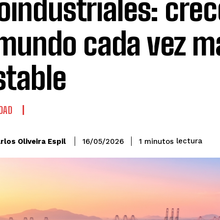
oindustriales: crec
mundo cada vez m
stable
DAD
lectura
rlos Oliveira Espil
1
minutos
16/05/2026