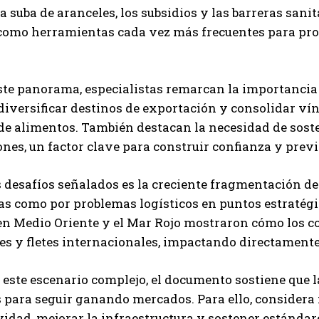
La suba de aranceles, los subsidios y las barreras sani
como herramientas cada vez más frecuentes para prot
QUIERO SUSCRIBIRME
Leí y acepto la
Política de Privacidad
.
ste panorama, especialistas remarcan la importancia
iversificar destinos de exportación y consolidar vín
 alimentos. También destacan la necesidad de sostene
nes, un factor clave para construir confianza y prev
s desafíos señalados es la creciente fragmentación d
as como por problemas logísticos en puntos estratégi
en Medio Oriente y el Mar Rojo mostraron cómo los co
tes y fletes internacionales, impactando directamente
 este escenario complejo, el documento sostiene que
 para seguir ganando mercados. Para ello, considera
idad, mejorar la infraestructura y sostener estándare