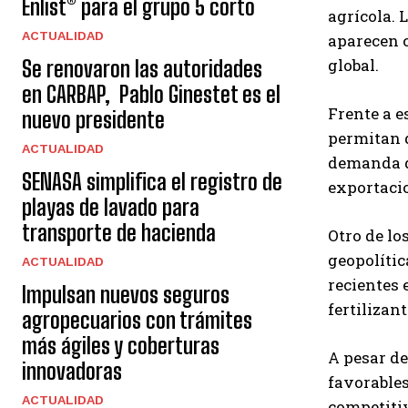
Enlist® para el grupo 5 corto
agrícola. 
ACTUALIDAD
aparecen 
global.
Se renovaron las autoridades
en CARBAP, Pablo Ginestet es el
Frente a e
nuevo presidente
permitan d
ACTUALIDAD
demanda de
SENASA simplifica el registro de
exportacio
playas de lavado para
transporte de hacienda
Otro de lo
geopolític
ACTUALIDAD
recientes 
Impulsan nuevos seguros
fertilizan
agropecuarios con trámites
más ágiles y coberturas
A pesar de
innovadoras
favorables
ACTUALIDAD
competitiv