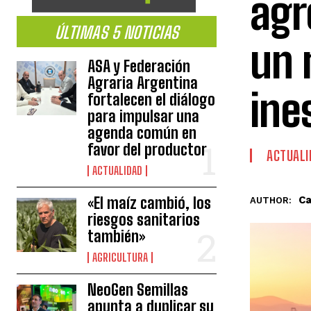
agr
ÚLTIMAS 5 NOTICIAS
un 
ASA y Federación
Agraria Argentina
ine
fortalecen el diálogo
para impulsar una
agenda común en
favor del productor
ACTUALI
ACTUALIDAD
Ca
«El maíz cambió, los
AUTHOR:
riesgos sanitarios
también»
AGRICULTURA
NeoGen Semillas
apunta a duplicar su