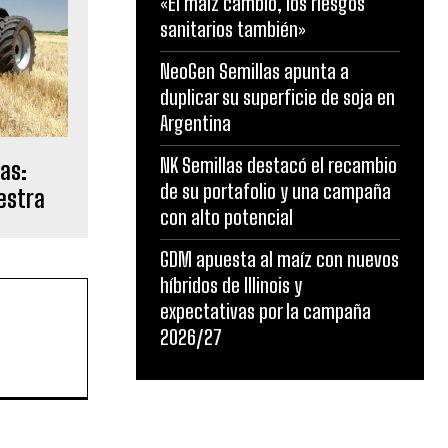
«El maíz cambió, los riesgos
sanitarios también»
NeoGen Semillas apunta a
duplicar su superficie de soja en
Argentina
NK Semillas destacó el recambio
as:
de su portafolio y una campaña
uestra
con alto potencial
GDM apuesta al maíz con nuevos
híbridos de Illinois y
expectativas por la campaña
2026/27