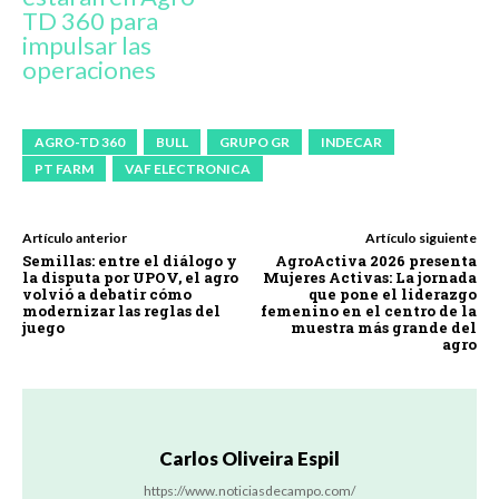
TD 360 para
impulsar las
operaciones
AGRO-TD 360
BULL
GRUPO GR
INDECAR
PT FARM
VAF ELECTRONICA
Artículo anterior
Artículo siguiente
Semillas: entre el diálogo y
AgroActiva 2026 presenta
la disputa por UPOV, el agro
Mujeres Activas: La jornada
volvió a debatir cómo
que pone el liderazgo
modernizar las reglas del
femenino en el centro de la
juego
muestra más grande del
agro
Carlos Oliveira Espil
https://www.noticiasdecampo.com/