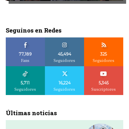
Seguinos en Redes
77,189
45,494
325
Fans
Seguidores
Seguidores
5,711
16,224
5,345
Seguidores
Seguidores
Suscriptores
Últimas noticias