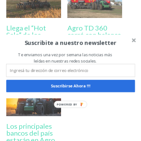
Llega el “Hot
Agro TD 360
Sale” de los
cerró con balance
fierros: Grupo GR
positivo y ya
Suscribite a nuestro newsletter
lanza una
confirmó su
propuesta inédita
edición 2027
Te enviamos una vez por semana las noticias más
leídas en nuestras redes sociales.
para promover la
renovación de
maquinaria
Suscribirse Ahora !!!
Los principales
bancos del país
estarán en Agro