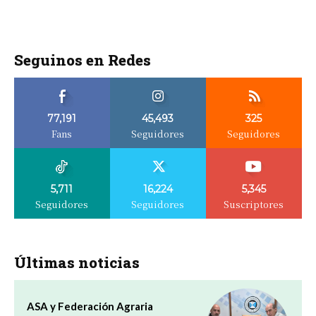
Seguinos en Redes
77,191
45,493
325
Fans
Seguidores
Seguidores
5,711
16,224
5,345
Seguidores
Seguidores
Suscriptores
Últimas noticias
ASA y Federación Agraria