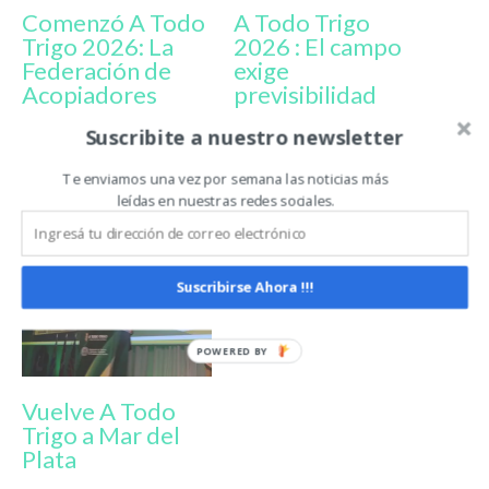
Comenzó A Todo
A Todo Trigo
Trigo 2026: La
2026 : El campo
Federación de
exige
Acopiadores
previsibilidad
reclamó por una
frente a la
Suscribite a nuestro newsletter
reducción de
presión fiscalEl
retenciones y
campo exige
Te enviamos una vez por semana las noticias más
reformas fiscales
previsibilidad
leídas en nuestras redes sociales.
profundas
frente a la
presión fiscal
Suscribirse Ahora !!!
Vuelve A Todo
Trigo a Mar del
Plata