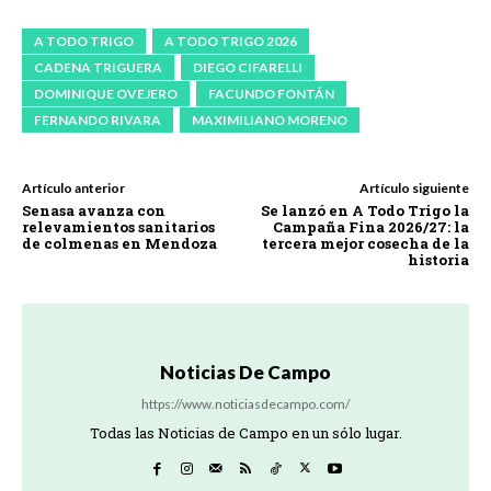
A TODO TRIGO
A TODO TRIGO 2026
CADENA TRIGUERA
DIEGO CIFARELLI
DOMINIQUE OVEJERO
FACUNDO FONTÁN
FERNANDO RIVARA
MAXIMILIANO MORENO
Artículo anterior
Artículo siguiente
Senasa avanza con
Se lanzó en A Todo Trigo la
relevamientos sanitarios
Campaña Fina 2026/27: la
de colmenas en Mendoza
tercera mejor cosecha de la
historia
Noticias De Campo
https://www.noticiasdecampo.com/
Todas las Noticias de Campo en un sólo lugar.