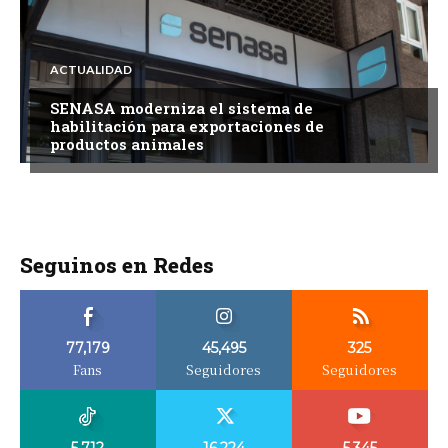
ACTUALIDAD
SENASA moderniza el sistema de
habilitación para exportaciones de
productos animales
Seguinos en Redes
77,179
45,495
325
Fans
Seguidores
Seguidores
5,712
16,224
5,345