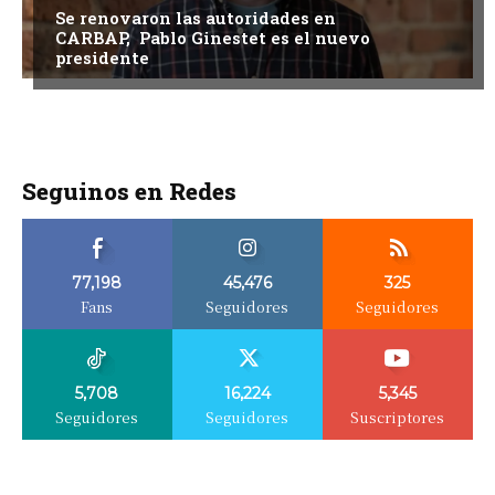
Se renovaron las autoridades en
CARBAP, Pablo Ginestet es el nuevo
presidente
Seguinos en Redes
77,198
45,476
325
Fans
Seguidores
Seguidores
5,708
16,224
5,345
Seguidores
Seguidores
Suscriptores