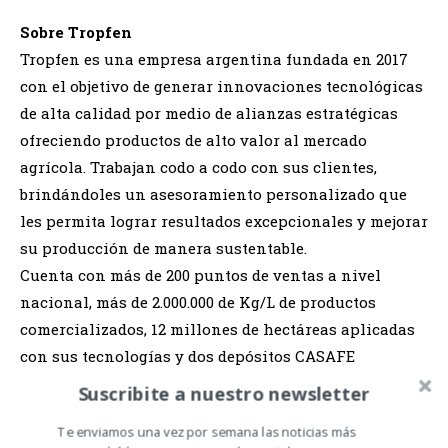
Sobre Tropfen
Tropfen es una empresa argentina fundada en 2017
con el objetivo de generar innovaciones tecnológicas
de alta calidad por medio de alianzas estratégicas
ofreciendo productos de alto valor al mercado
agrícola. Trabajan codo a codo con sus clientes,
brindándoles un asesoramiento personalizado que
les permita lograr resultados excepcionales y mejorar
su producción de manera sustentable.
Cuenta con más de 200 puntos de ventas a nivel
nacional, más de 2.000.000 de Kg/L de productos
comercializados, 12 millones de hectáreas aplicadas
con sus tecnologías y dos depósitos CASAFE
PREMIUM para almacenar 3.000.000 Kg-L para
Suscribite a nuestro newsletter
servicio de almacenamiento y logística.
Te enviamos una vez por semana las noticias más
Así, se posiciona como una empresa líder, con raíces