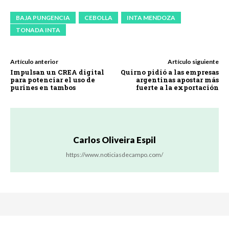
BAJA PUNGENCIA
CEBOLLA
INTA MENDOZA
TONADA INTA
Artículo anterior
Artículo siguiente
Impulsan un CREA digital
Quirno pidió a las empresas
para potenciar el uso de
argentinas apostar más
purines en tambos
fuerte a la exportación
Carlos Oliveira Espil
https://www.noticiasdecampo.com/