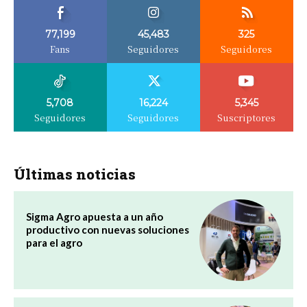
77,199
45,483
325
Fans
Seguidores
Seguidores
5,708
16,224
5,345
Seguidores
Seguidores
Suscriptores
Últimas noticias
Sigma Agro apuesta a un año
productivo con nuevas soluciones
para el agro