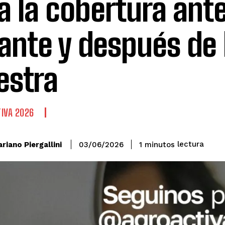
a la cobertura ante
ante y después de 
stra
IVA 2026
lectura
riano Piergallini
1
minutos
03/06/2026