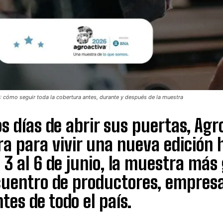
Suscribite al Newsletter
QUIERO SUSCRIBIRME
 cómo seguir toda la cobertura antes, durante y después de la muestra
s días de abrir sus puertas, Ag
Leí y acepto la
Política de Privacidad
.
a para vivir una nueva edición 
l 3 al 6 de junio, la muestra más
uentro de productores, empresas
ntes de todo el país.