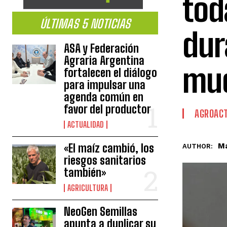
tod
ÚLTIMAS 5 NOTICIAS
dur
ASA y Federación
Agraria Argentina
mue
fortalecen el diálogo
para impulsar una
agenda común en
favor del productor
AGROACT
ACTUALIDAD
Ma
«El maíz cambió, los
AUTHOR:
riesgos sanitarios
también»
AGRICULTURA
NeoGen Semillas
apunta a duplicar su