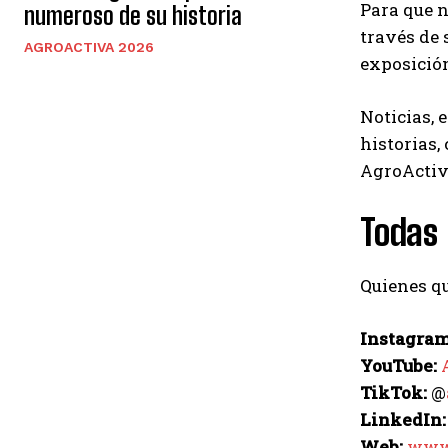
Para que n
numeroso de su historia
través de 
AGROACTIVA 2026
exposició
Noticias, 
historias,
AgroActiv
Todas 
Quienes qu
Instagram
YouTube:
TikTok:
@
LinkedIn:
Web:
www.