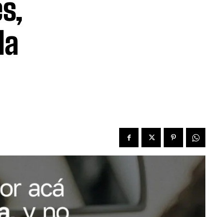
s,
la