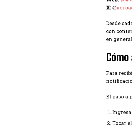
X:
@
agroa
Desde cada
con conten
en general
Cómo a
Para recib
notificaci
El paso a 
Ingresar
Tocar el