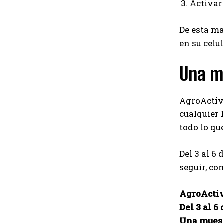
Activar
De esta ma
en su celul
Una mu
AgroActiva
cualquier 
todo lo qu
Del 3 al 6
seguir, co
AgroActi
Del 3 al 6
Una muest