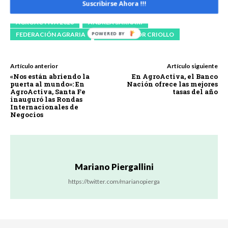
Suscribirse Ahora !!!
AGROACTIVA 2026
ANDREA SARNARI
FEDERACIÓN AGRARIA
PREMIO VALOR CRIOLLO
Artículo anterior
Artículo siguiente
«Nos están abriendo la
En AgroActiva, el Banco
puerta al mundo»: En
Nación ofrece las mejores
AgroActiva, Santa Fe
tasas del año
inauguró las Rondas
Internacionales de
Negocios
Mariano Piergallini
https://twitter.com/marianopierga