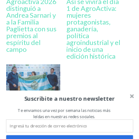
Agroactiva 2026
Así se vivirá el día
distinguió a
1 de AgroActiva:
Andrea Sarnari y
mujeres
a la Familia
protagonistas,
Paglietta con sus
ganadería,
premios al
política
espíritu del
agroindustrial y el
campo
inicio de una
edición histórica
Suscribite a nuestro newsletter
«Valor Criollo»: el
Banco Nación
Te enviamos una vez por semana las noticias más
leídas en nuestras redes sociales.
reconocido por
su apoyo al
campo argentino