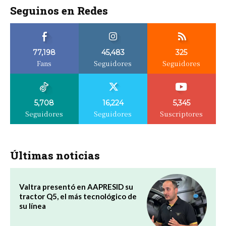
Seguinos en Redes
77,198
45,483
325
Fans
Seguidores
Seguidores
5,708
16,224
5,345
Seguidores
Seguidores
Suscriptores
Últimas noticias
Valtra presentó en AAPRESID su
tractor Q5, el más tecnológico de
su línea