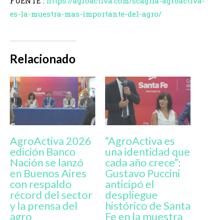
FUENTE :
https://agroactiva.com/scaglia-agroactiva-
es-la-muestra-mas-importante-del-agro/
Relacionado
AgroActiva 2026
“AgroActiva es
edición Banco
una identidad que
Nación se lanzó
cada año crece”:
en Buenos Aires
Gustavo Puccini
con respaldo
anticipó el
récord del sector
despliegue
y la prensa del
histórico de Santa
agro
Fe en la muestra