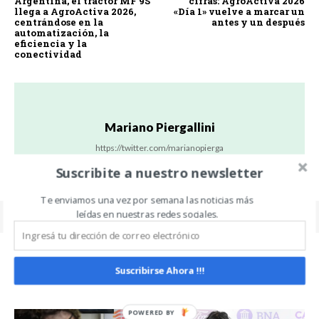
Argentina, el tractor MF 9S
cifras: AgroActiva 2026
llega a AgroActiva 2026,
«Día 1» vuelve a marcar un
centrándose en la
antes y un después
automatización, la
eficiencia y la
conectividad
Mariano Piergallini
https://twitter.com/marianopierga
Suscribite a nuestro newsletter
Te enviamos una vez por semana las noticias más
leídas en nuestras redes sociales.
Suscribirse Ahora !!!
Related Articles
ALL
MÁS