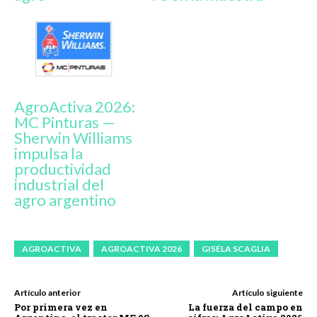
AgroActiva 2026:
MC Pinturas —
Sherwin Williams
impulsa la
productividad
industrial del
agro argentino
AGROACTIVA
AGROACTIVA 2026
GISELA SCAGLIA
Artículo anterior
Artículo siguiente
Por primera vez en
La fuerza del campo en