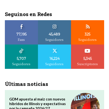
Seguinos en Redes
77,195
45,489
325
Fans
Seguidores
Seguidores
5,707
16,224
5,345
Seguidores
Seguidores
Suscriptores
Últimas noticias
GDM apuesta al maíz con nuevos
híbridos de Illinois y expectativas
por la campaña 2026/27