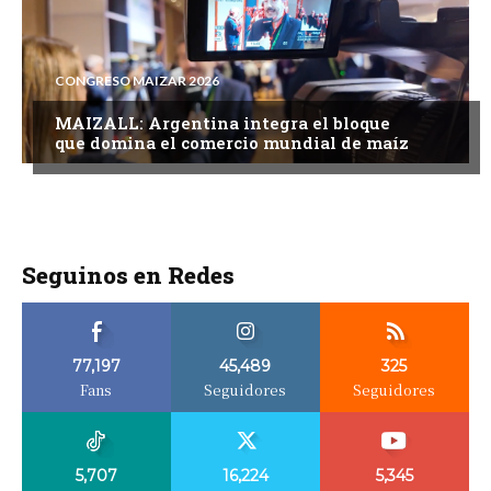
CONGRESO MAIZAR 2026
MAIZALL: Argentina integra el bloque
que domina el comercio mundial de maíz
Seguinos en Redes
77,197
45,489
325
Fans
Seguidores
Seguidores
5,707
16,224
5,345