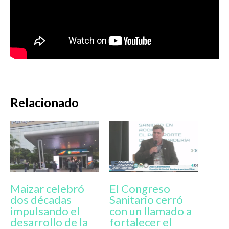
Relacionado
Maizar celebró
El Congreso
dos décadas
Sanitario cerró
impulsando el
con un llamado a
desarrollo de la
fortalecer el