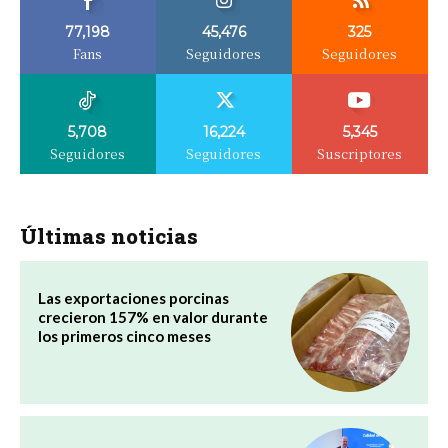
77,198
45,476
325
Fans
Seguidores
Seguidores
5,708
16,224
5,345
Seguidores
Seguidores
Suscriptores
Últimas noticias
Las exportaciones porcinas
crecieron 157% en valor durante
los primeros cinco meses