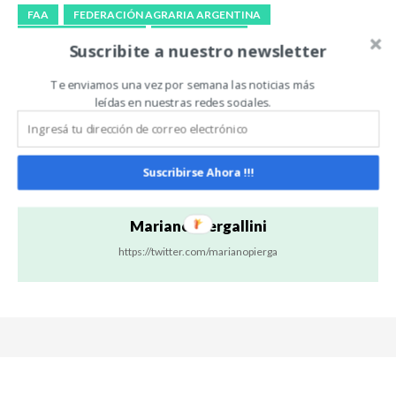
FAA
FEDERACIÓN AGRARIA ARGENTINA
MARCELA FABRISSIN
PULSO TIERRA
Suscribite a nuestro newsletter
Te enviamos una vez por semana las noticias más
Artículo anterior
Artículo siguiente
leídas en nuestras redes sociales.
La soja no GMO gana
Pulso Tierra acercó
terreno como alternativa
tecnologías innovadoras al
de mayor valor agregado
productor de menor escala
Suscribirse Ahora !!!
Mariano Piergallini
https://twitter.com/marianopierga