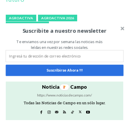
AGROACTIVA
AGROACTIVA 2026
AGROACTIVA ARENA
Suscribite a nuestro newsletter
Te enviamos una vez por semana las noticias más
Artículo anterior
Artículo siguiente
leídas en nuestras redes sociales.
Con foco en eventos,
Exceso hídrico: claves para
cultura y entretenimiento,
proteger el rodeo y sostener
se presentó BA Ferial
la producción
Suscribirse Ahora !!!
Noticias De Campo
https://www.noticiasdecampo.com/
Todas las Noticias de Campo en un sólo lugar.