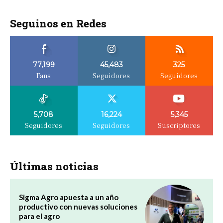
Seguinos en Redes
77,199
45,483
325
Fans
Seguidores
Seguidores
5,708
16,224
5,345
Seguidores
Seguidores
Suscriptores
Últimas noticias
Sigma Agro apuesta a un año
productivo con nuevas soluciones
para el agro