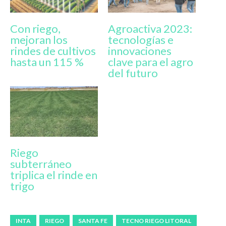
Con riego,
Agroactiva 2023:
mejoran los
tecnologías e
rindes de cultivos
innovaciones
hasta un 115 %
clave para el agro
del futuro
Riego
subterráneo
triplica el rinde en
trigo
INTA
RIEGO
SANTA FE
TECNO RIEGO LITORAL