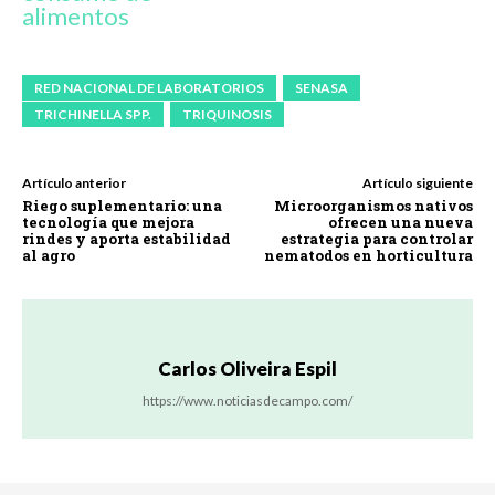
alimentos
RED NACIONAL DE LABORATORIOS
SENASA
TRICHINELLA SPP.
TRIQUINOSIS
Artículo anterior
Artículo siguiente
Riego suplementario: una
Microorganismos nativos
tecnología que mejora
ofrecen una nueva
rindes y aporta estabilidad
estrategia para controlar
al agro
nematodos en horticultura
Carlos Oliveira Espil
https://www.noticiasdecampo.com/