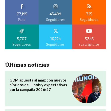
77,195
45,489
325
Fans
Seguidores
Seguidores
5,707
16,224
5,345
Seguidores
Seguidores
Suscriptores
Últimas noticias
GDM apuesta al maíz con nuevos
híbridos de Illinois y expectativas
por la campaña 2026/27