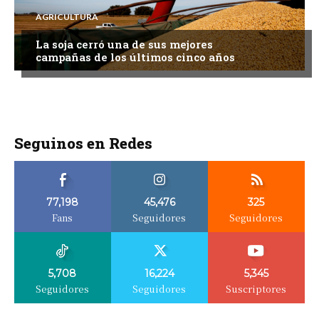
AGRICULTURA
La soja cerró una de sus mejores
campañas de los últimos cinco años
Seguinos en Redes
77,198
45,476
325
Fans
Seguidores
Seguidores
5,708
16,224
5,345
Seguidores
Seguidores
Suscriptores