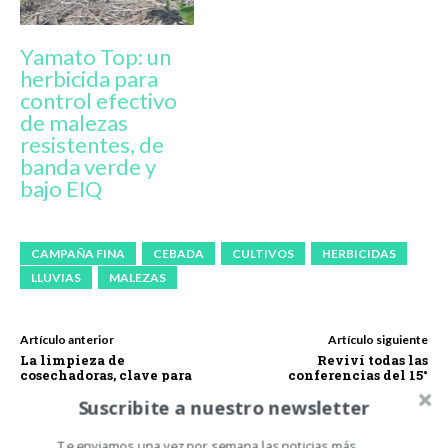
Yamato Top: un
herbicida para
control efectivo
de malezas
resistentes, de
banda verde y
bajo EIQ
CAMPAÑA FINA
CEBADA
CULTIVOS
HERBICIDAS
LLUVIAS
MALEZAS
Artículo anterior
Artículo siguiente
La limpieza de
Reviví todas las
cosechadoras, clave para
conferencias del 15°
frenar la dispersión de
Congreso Nacional de Entes
Suscribite a nuestro newsletter
plagas
Sanitarios
Te enviamos una vez por semana las noticias más