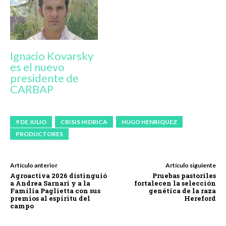
Ignacio Kovarsky
es el nuevo
presidente de
CARBAP
9 DE JULIO
CRISIS HIDRICA
HUGO HENRIQUEZ
PRODUCTORES
Artículo anterior
Artículo siguiente
Agroactiva 2026 distinguió
Pruebas pastoriles
a Andrea Sarnari y a la
fortalecen la selección
Familia Paglietta con sus
genética de la raza
premios al espíritu del
Hereford
campo