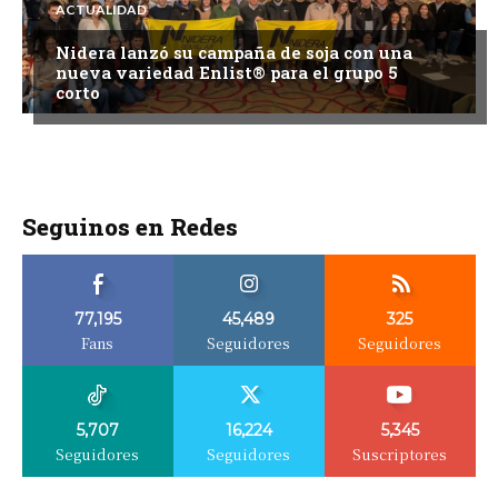
ACTUALIDAD
Nidera lanzó su campaña de soja con una
nueva variedad Enlist® para el grupo 5
corto
Seguinos en Redes
77,195
45,489
325
Fans
Seguidores
Seguidores
5,707
16,224
5,345
Seguidores
Seguidores
Suscriptores