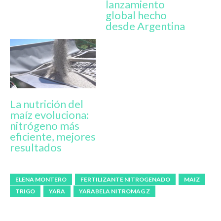
lanzamiento
global hecho
desde Argentina
La nutrición del
maíz evoluciona:
nitrógeno más
eficiente, mejores
resultados
ELENA MONTERO
FERTILIZANTE NITROGENADO
MAIZ
TRIGO
YARA
YARABELA NITROMAG Z