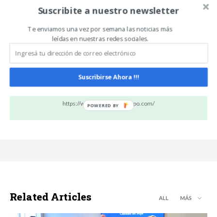
Artículo anterior
Artículo siguiente
Suscribite a nuestro newsletter
Desarrollan control
El Niño puede reducir la
biológico para combatir la
oferta mundial de trigo y
Sigatoka amarilla en
aceite de palma y
Te enviamos una vez por semana las noticias más
bananos
aumentar la volatilidad de
leídas en nuestras redes sociales.
los mercados
Suscribirse Ahora !!!
Carlos Oliveira Espil
https://www.noticiasdecampo.com/
Related Articles
ALL
MÁS