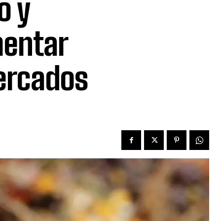
o y
mentar
mercados