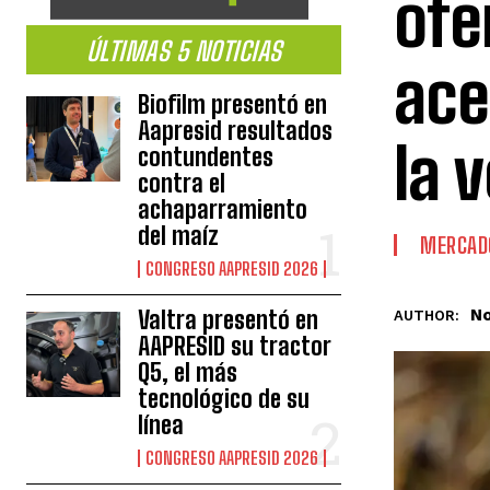
ofe
ÚLTIMAS 5 NOTICIAS
ace
Biofilm presentó en
Aapresid resultados
la 
contundentes
contra el
achaparramiento
del maíz
MERCAD
CONGRESO AAPRESID 2026
No
Valtra presentó en
AUTHOR:
AAPRESID su tractor
Q5, el más
tecnológico de su
línea
CONGRESO AAPRESID 2026