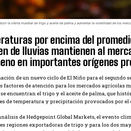
ucir la oferta mundial de trigo y aceite de palma y aumentar la volatilidad de los mer
aturas por encima del promedio
n de lluvias mantienen al merca
eno en importantes orígenes pr
ación de un nuevo ciclo de El Niño para el segundo se
s factores de atención para los mercados agrícolas m
e encuentran el trigo y el aceite de palma, que hist
es de temperatura y precipitación provocados por el 
nálisis de Hedgepoint Global Markets, el evento clim
s regiones exportadoras de trigo y para los dos may