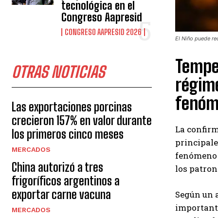
tecnológica en el
Congreso Aapresid
CONGRESO AAPRESID 2026
El Niño puede red
Temper
OTRAS NOTICIAS
régime
fenóm
Las exportaciones porcinas
crecieron 157% en valor durante
La confirm
los primeros cinco meses
principale
MERCADOS
fenómeno s
China autorizó a tres
los patron
frigoríficos argentinos a
exportar carne vacuna
Según un a
importante
MERCADOS