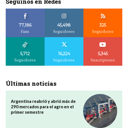
Seguinos en Redes
77,186
45,498
325
Fans
Seguidores
Seguidores
5,712
16,224
5,345
Seguidores
Seguidores
Suscriptores
Últimas noticias
Argentina reabrió y abrió más de
290 mercados para el agro en el
primer semestre