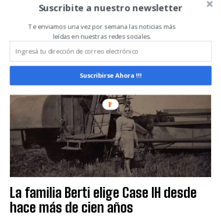
Suscribite a nuestro newsletter
autopropulsadas Serie R
Te enviamos una vez por semana las noticias más
EXPOAGRO 2024
leídas en nuestras redes sociales.
Suscribirse Ahora !!!
La familia Berti elige Case IH desde
hace más de cien años