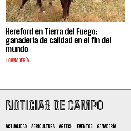
Hereford en Tierra del Fuego:
ganadería de calidad en el fin del
mundo
GANADERÍA
Suscribite al Newsletter
NOTICIAS DE CAMPO
QUIERO SUSCRIBIRME
ACTUALIDAD
AGRICULTURA
AGTECH
EVENTOS
GANADERÍA
Leí y acepto la
Política de Privacidad
.