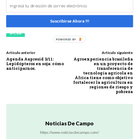
CARNE ARGENTINA
CARNE SUSTENTABLE
Suscribirse Ahora !!!
INSTITUTO DE PROMOCIÓN DE LA CARNE VACUNA ARGENTINA
IPCVA
Artículo anterior
Artículo siguiente
Agenda Aapresid 3/11:
Agroexperiencia brasileña
Lepidópteros en soja: cómo
en un proyecto de
anticiparnos.
transferencia de
tecnología agrícola en
África tiene como objetivo
fortalecer la agricultura en
regiones de riesgo y
pobreza
Noticias De Campo
https://www.noticiasdecampo.com/