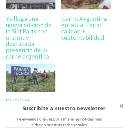
Ya llega una
Carne Argentina
nueva edición de
en la Sial París:
la Sial París con
calidad +
una muy
sustentabilidad
destacada
presencia de la
carne argentina
El IPCVA reunió a
400 productores
Suscribite a nuestro newsletter
en una jornada a
campo en Entre
Te enviamos una vez por semana las noticias más
leídas en nuestras redes sociales.
Ríos