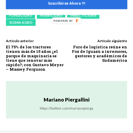
EXPOAGRO 2022 EDICIÓN YPF AGRO
Suscribirse Ahora !!!
EXPOAGRO EDICIÓN YPF AGRO
FEDERICO NICOLINI
FUNGICIDAS
HERBICIDAS
INSECTICIDAS
SIGMA AGRO
Artículo anterior
Artículo siguiente
El 75% de los tractores
Foro de logística reúne en
tienen más de 15 años ¿el
Foz de Iguazú a inversores,
parque de maquinaria se
gestores y académicos de
tiene que renovar más
Sudamérica
rápido?; con Gustavo Meyer
– Massey Ferguson
Mariano Piergallini
https://twitter.com/marianopierga