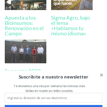
Apuesta a los
Sigma Agro, bajo
Bioinsumos:
el lema
Renovación en el
«Hablamos tu
Campo
mismo idioma»
Expoagro 2022
edición YPF Agro:
Suscribite a nuestro newsletter
el evento más
esperado
Te enviamos una vez por semana las noticias más
leídas en nuestras redes sociales.
BAUTISTA ARAUJO
COADYUVANTES
EXPOAGRO