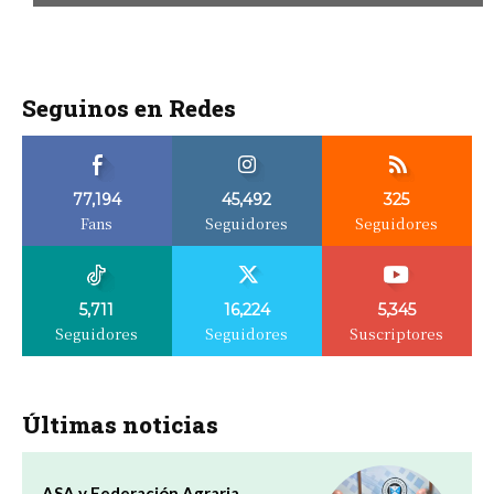
Seguinos en Redes
77,194
45,492
325
Fans
Seguidores
Seguidores
5,711
16,224
5,345
Seguidores
Seguidores
Suscriptores
Últimas noticias
ASA y Federación Agraria