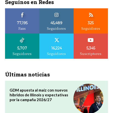
Seguinos en Redes
77,195
45,489
325
Fans
Seguidores
Seguidores
5,707
16,224
5,345
Seguidores
Seguidores
Suscriptores
Últimas noticias
GDM apuesta al maíz con nuevos
híbridos de Illinois y expectativas
por la campaña 2026/27