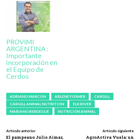
PROVIMI
ARGENTINA :
Importante
incorporación en
el Equipo de
Cerdos
ADRIANO MARCON
ARLENE FOSMER
CARGILL
CARGILL ANIMAL NUTRITION
ELK RIVER
MARIANO BERDEGUE
NUTRICIÓN ANIMAL
Artículo anterior
Artículo siguiente
El pampeano Julio Aimar,
AgroActiva Vuela: un