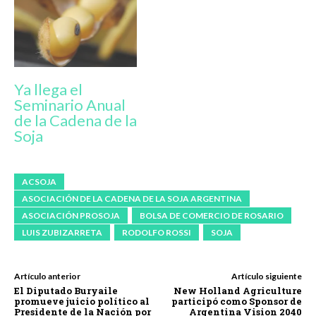
Ya llega el
Seminario Anual
de la Cadena de la
Soja
ACSOJA
ASOCIACIÓN DE LA CADENA DE LA SOJA ARGENTINA
ASOCIACIÓN PROSOJA
BOLSA DE COMERCIO DE ROSARIO
LUIS ZUBIZARRETA
RODOLFO ROSSI
SOJA
Artículo anterior
Artículo siguiente
El Diputado Buryaile
New Holland Agriculture
promueve juicio político al
participó como Sponsor de
Presidente de la Nación por
Argentina Vision 2040