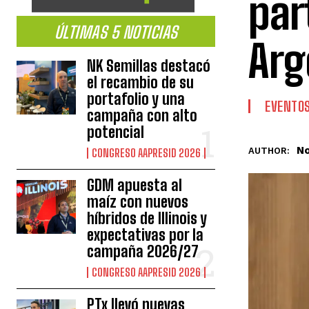
par
ÚLTIMAS 5 NOTICIAS
Arg
NK Semillas destacó
el recambio de su
portafolio y una
EVENTO
campaña con alto
potencial
No
AUTHOR:
CONGRESO AAPRESID 2026
GDM apuesta al
maíz con nuevos
híbridos de Illinois y
expectativas por la
campaña 2026/27
CONGRESO AAPRESID 2026
PTx llevó nuevas