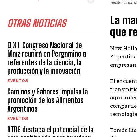
Tomás Liceda, Di
La mar
OTRAS NOTICIAS
que re
El XIII Congreso Nacional de
New Hollan
Maíz reunirá en Pergamino a
Argentina 
referentes de la ciencia, la
empresario
producción y la innovación
El encuent
EVENTOS
transmitid
Caminos y Sabores impulsó la
agro argen
promoción de los Alimentos
compartier
Argentinos
tecnología
EVENTOS
RTRS destaca el potencial de la
Tomás Lic