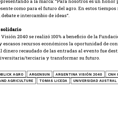
epresentando a la marca: “Para nosotros es un honor 
esente como para el futuro del agro. En estos tiempos
 debate e intercambio de ideas“.
QUIERO SUSCRIBIRME
 solidario
Leí y acepto la
Política de Privacidad
.
Visión 2040 se realizó 100% a beneficio de la Fundaci
y escasos recursos económicos la oportunidad de conv
El dinero recaudado de las entradas al evento fue de
iversitaria/terciaria y transformar su futuro.
DBLICK AGRO
ARGENSUN
ARGENTINA VISIÓN 2040
CNH 
AND AGRICULTURE
TOMAS LICEDA
UNIVERSIDAD AUSTRAL