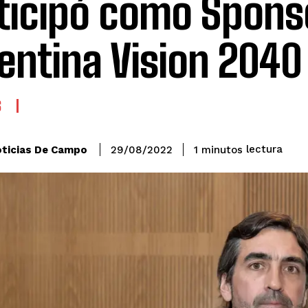
ticipó como Spons
entina Vision 2040
S
lectura
ticias De Campo
1
minutos
29/08/2022