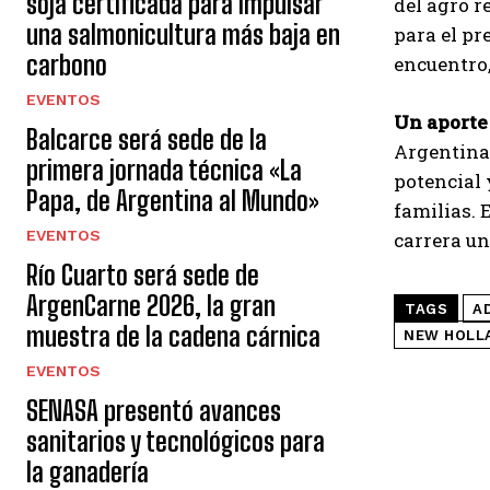
soja certificada para impulsar
del agro r
una salmonicultura más baja en
para el pr
carbono
encuentro,
EVENTOS
Un aporte
Balcarce será sede de la
Argentina 
primera jornada técnica «La
potencial 
Papa, de Argentina al Mundo»
familias. 
EVENTOS
carrera un
Río Cuarto será sede de
ArgenCarne 2026, la gran
TAGS
A
muestra de la cadena cárnica
NEW HOLL
EVENTOS
SENASA presentó avances
sanitarios y tecnológicos para
la ganadería