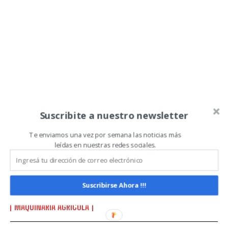
QUIERO SUSCRIBIRME
Leí y acepto la
Política de Privacidad
.
Suscribite a nuestro newsletter
Te enviamos una vez por semana las noticias más
A través de un novedoso sistema,
leídas en nuestras redes sociales.
CNH Industrial disponibiliza
repuestos las 24 horas, los 365 días
del año
Suscribirse Ahora !!!
MAQUINARIA AGRÍCOLA