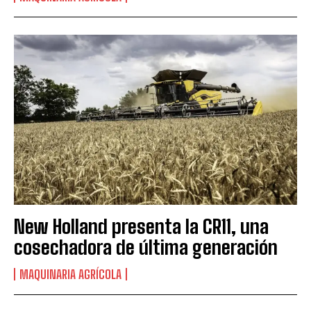
New Holland presenta la CR11, una
cosechadora de última generación
MAQUINARIA AGRÍCOLA
Suscribite al Newsletter