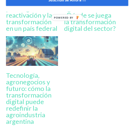
punto esencial
tecnología en la
para lograr la
agroindustria:
reactivación y la
¿Dónde se juega
transformación
la transformación
en un país federal
digital del sector?
Tecnología,
agronegocios y
futuro: cómo la
transformación
digital puede
redefinir la
agroindustria
argentina