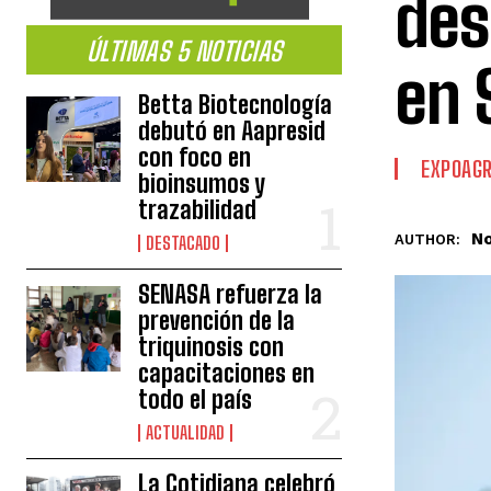
des
ÚLTIMAS 5 NOTICIAS
en 
Betta Biotecnología
debutó en Aapresid
con foco en
EXPOAGR
bioinsumos y
trazabilidad
No
AUTHOR:
DESTACADO
SENASA refuerza la
prevención de la
triquinosis con
capacitaciones en
todo el país
ACTUALIDAD
La Cotidiana celebró