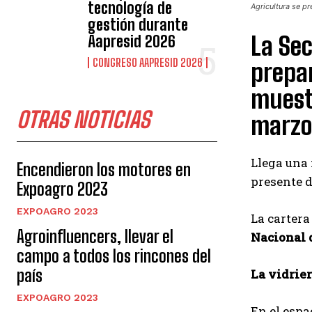
tecnología de
Agricultura se p
gestión durante
La Sec
Aapresid 2026
CONGRESO AAPRESID 2026
prepar
muestr
OTRAS NOTICIAS
marzo
Llega una
Encendieron los motores en
presente d
Expoagro 2023
EXPOAGRO 2023
La cartera
Agroinfluencers, llevar el
Nacional 
campo a todos los rincones del
país
La vidrie
EXPOAGRO 2023
En el espa