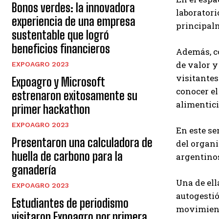
Bonos verdes: la innovadora
laboratori
experiencia de una empresa
principalm
sustentable que logró
beneficios financieros
Además, c
de valor y
EXPOAGRO 2023
visitantes
Expoagro y Microsoft
conocer el
estrenaron exitosamente su
alimentici
primer hackathon
EXPOAGRO 2023
En este se
Presentaron una calculadora de
del organi
huella de carbono para la
argentinos
ganadería
Una de ell
EXPOAGRO 2023
autogestió
Estudiantes de periodismo
movimiento
visitaron Expoagro por primera