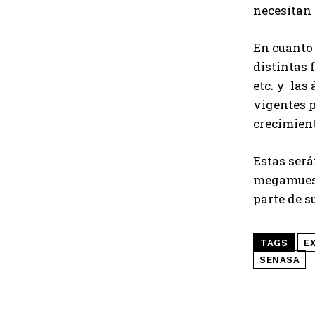
necesitan 
En cuanto
distintas 
etc. y las
vigentes p
crecimient
Estas será
megamuestr
parte de s
TAGS
E
SENASA