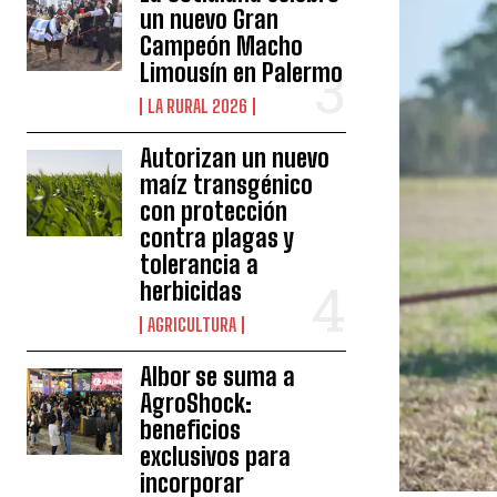
un nuevo Gran
Campeón Macho
Limousín en Palermo
LA RURAL 2026
Autorizan un nuevo
maíz transgénico
con protección
contra plagas y
tolerancia a
herbicidas
AGRICULTURA
Albor se suma a
AgroShock:
beneficios
exclusivos para
incorporar