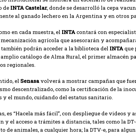
o de
INTA Castelar
, donde se desarrolló la cepa vacun
ente al ganado lechero en la Argentina y en otros p
Suscribite al Newsletter
omo en cada muestra, el
INTA
contará con especialist
 mecanización agrícola que asesorarán y acompañarán
 también podrán acceder a la biblioteca del
INTA
que p
 amplio catálogo de Alma Rural, el primer almacén p
QUIERO SUSCRIBIRME
os regionales.
Leí y acepto la
Política de Privacidad
.
ntido, el
Senasa
volverá a mostrar campañas que fuero
smo descentralizado, como la certificación de la ino
 y el mundo, cuidando del estatus sanitario.
as, es “Hacela más fácil”, con despliegue de videos y 
n y el acceso a trámites a distancia, tales como la DT
 de animales, a cualquier hora; la DTV-e, para alguno