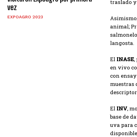
traslado y
vez
EXPOAGRO 2023
Asimismo, 
animal; P
salmonelos
langosta.
El
INASE
,
en vivo co
con ensay
muestras d
descriptor
El
INV
, m
base de da
uva para c
disponible