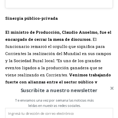
Sinergia público-privada
El ministro de Producción, Claudio Anselmo, fue el
encargado de cerrar la mesa de discursos.
El
funcionario remarcó el orgullo que significa para
Corrientes la realización del Mundial en sus campos
y la Sociedad Rural local. “Es uno de los grandes
eventos ligados a la producción ganadera que se
viene realizando en Corrientes.
Venimos trabajando
fuerte con alianzas entre el sector público y
privado para mejorar nuestra ganadería,
Suscribite a nuestro newsletter
fundamentalmente con el trabajo de reproducción,
Te enviamos una vez por semana las noticias más
de las cabañas, destacándose con las razas índicas
leídas en nuestras redes sociales.
y sintéticas
”, destacó Anselmo.