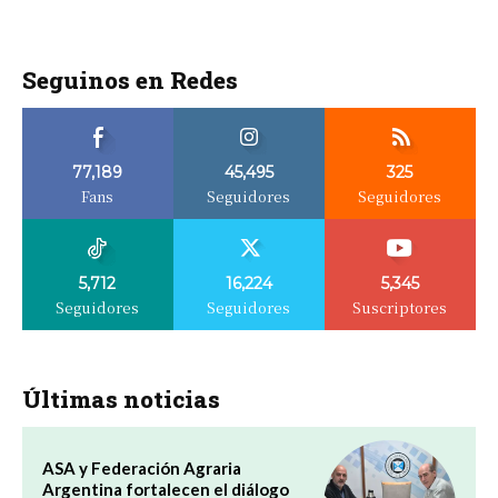
Seguinos en Redes
77,189
45,495
325
Fans
Seguidores
Seguidores
5,712
16,224
5,345
Seguidores
Seguidores
Suscriptores
Últimas noticias
ASA y Federación Agraria
Argentina fortalecen el diálogo