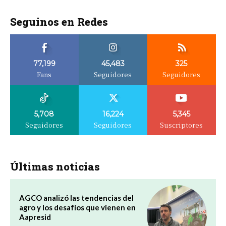
Seguinos en Redes
77,199
45,483
325
Fans
Seguidores
Seguidores
5,708
16,224
5,345
Seguidores
Seguidores
Suscriptores
Últimas noticias
AGCO analizó las tendencias del
agro y los desafíos que vienen en
Aapresid