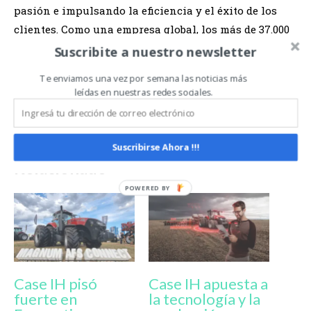
pasión e impulsando la eficiencia y el éxito de los
clientes. Como una empresa global, los más de 37.000
empleados de CNH Industrial forman parte de un
Suscribite a nuestro newsletter
lugar de trabajo diverso e inclusivo, enfocado en
Te enviamos una vez por semana las noticias más
capacitar a los clientes para crecer y construir un
leídas en nuestras redes sociales.
mundo mejor.
Suscribirse Ahora !!!
Relacionado
Case IH pisó
Case IH apuesta a
fuerte en
la tecnología y la