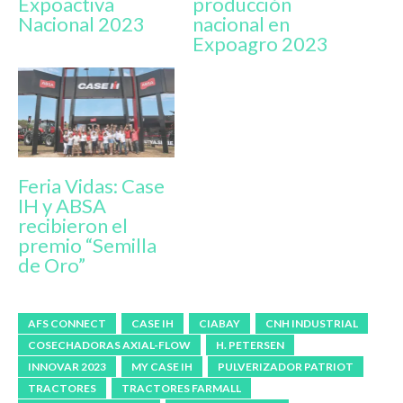
Expoactiva
producción
Nacional 2023
nacional en
Expoagro 2023
Feria Vidas: Case
IH y ABSA
recibieron el
premio “Semilla
de Oro”
AFS CONNECT
CASE IH
CIABAY
CNH INDUSTRIAL
COSECHADORAS AXIAL-FLOW
H. PETERSEN
INNOVAR 2023
MY CASE IH
PULVERIZADOR PATRIOT
TRACTORES
TRACTORES FARMALL