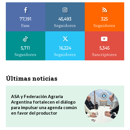
77,191
45,493
325
Fans
Seguidores
Seguidores
5,711
16,224
5,345
Seguidores
Seguidores
Suscriptores
Últimas noticias
ASA y Federación Agraria
Argentina fortalecen el diálogo
para impulsar una agenda común
en favor del productor