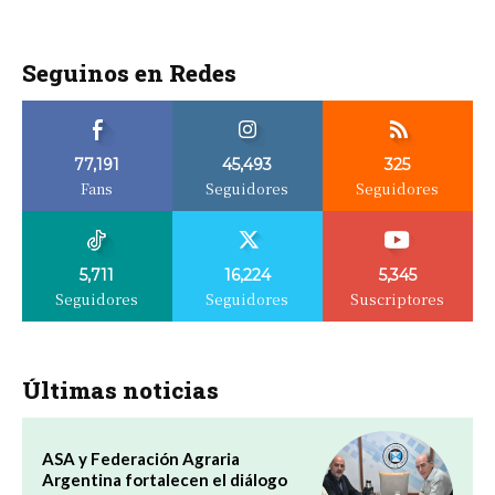
Seguinos en Redes
77,191
45,493
325
Fans
Seguidores
Seguidores
5,711
16,224
5,345
Seguidores
Seguidores
Suscriptores
Últimas noticias
ASA y Federación Agraria
Argentina fortalecen el diálogo