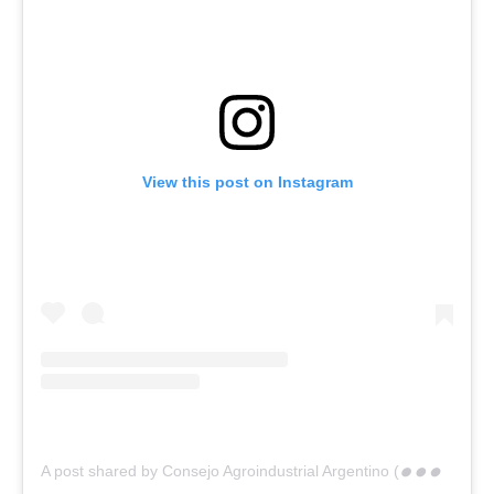
View this post on Instagram
A
post shared by Consejo Agroindustrial Argentino (@agroindarg)