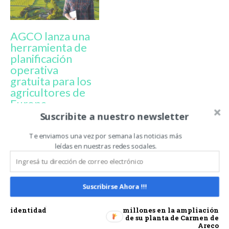
AGCO lanza una
herramienta de
planificación
operativa
gratuita para los
agricultores de
Europa
Occidental
Suscribite a nuestro newsletter
Te enviamos una vez por semana las noticias más
leídas en nuestras redes sociales.
AGCO
FUSE GUIDE
HEXAGON
MARK THEUERKAUF
PILOTO AUTOMÁTICO
VALTRA GUIDE
Suscribirse Ahora !!!
Artículo anterior
Artículo siguiente
La carne, pilar de nuestra
Indecar invierte USD 2,5
identidad
millones en la ampliación
de su planta de Carmen de
Areco