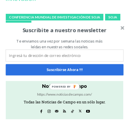
CONFERENCIA MUNDIAL DE INVESTIGACIÓN DE SOJA
SOJA
WSRC 2023
Suscribite a nuestro newsletter
Te enviamos una vez por semana las noticias más
Artículo anterior
Artículo siguiente
leídas en nuestras redes sociales.
Tecnovax celebra sus 20
Hecha de vos, hecha de
años con descuentos, y una
campo: a pocos días de
mayor infraestructura
Agroactiva 2023
Suscribirse Ahora !!!
Noticias De Campo
https://www.noticiasdecampo.com/
Todas las Noticias de Campo en un sólo lugar.