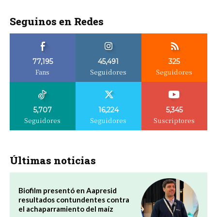
Seguinos en Redes
77,195
45,491
325
Fans
Seguidores
Seguidores
5,707
16,224
5,345
Seguidores
Seguidores
Suscriptores
Últimas noticias
Biofilm presentó en Aapresid
resultados contundentes contra
el achaparramiento del maíz