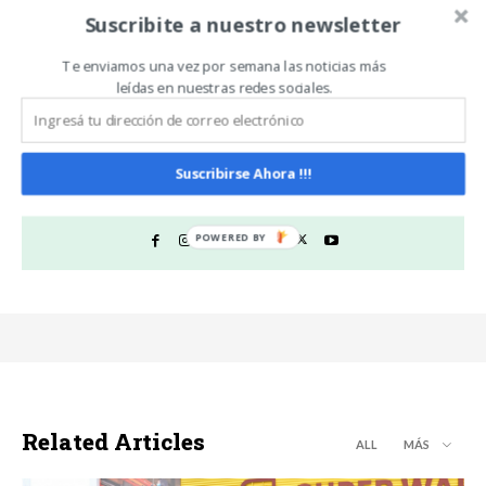
área sembrada con
creció un 40% en el primer
Camelina en Entre Ríos
semestre del 2024 en
Suscribite a nuestro newsletter
para esta campaña
Paraguay
Te enviamos una vez por semana las noticias más
leídas en nuestras redes sociales.
Noticias De Campo
Suscribirse Ahora !!!
https://www.noticiasdecampo.com/
Todas las Noticias de Campo en un sólo lugar.
Related Articles
ALL
MÁS