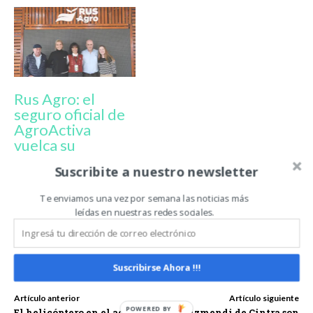
Rus Agro: el
seguro oficial de
AgroActiva
vuelca su
innovación en la
Suscribite a nuestro newsletter
muestra
Te enviamos una vez por semana las noticias más
leídas en nuestras redes sociales.
AGROACTIVA
AGROACTIVA 2025
AGROACTIVA 2025 EDICIÓN BNA
JUAN MANUEL MACCHI
MACCHI TEXTIL
MERCHANDISING
Suscribirse Ahora !!!
Artículo anterior
Artículo siguiente
El helicóptero en el agro:
Los Eizmendi de Cintra son